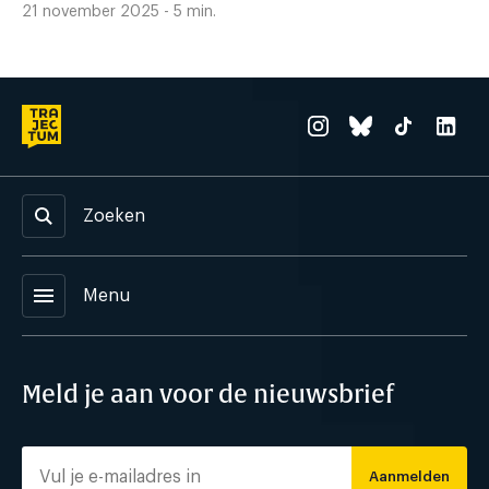
21 november 2025 - 5 min.
Zoeken
menu
Menu
Meld je aan voor de nieuwsbrief
Aanmelden