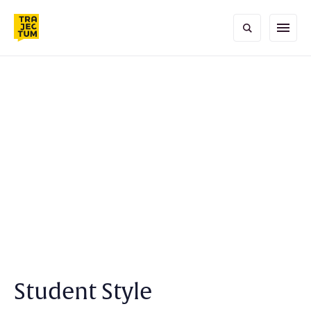
Skip
to
menu
content
Student Style