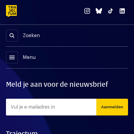
Zoeken
menu
Menu
Meld je aan voor de nieuwsbrief
Aanmelden
Trajectum