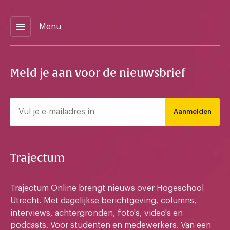
menu
Menu
Meld je aan voor de nieuwsbrief
Aanmelden
Trajectum
Trajectum Online brengt nieuws over Hogeschool
Utrecht. Met dagelijkse berichtgeving, columns,
interviews, achtergronden, foto's, video's en
podcasts. Voor studenten en medewerkers. Van een