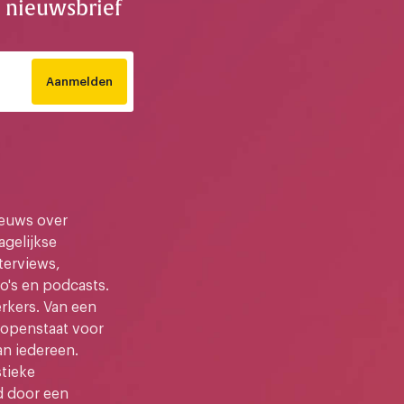
e nieuwsbrief
Aanmelden
ieuws over
gelijkse
terviews,
o's en podcasts.
kers. Van een
e openstaat voor
an iedereen.
stieke
d door een