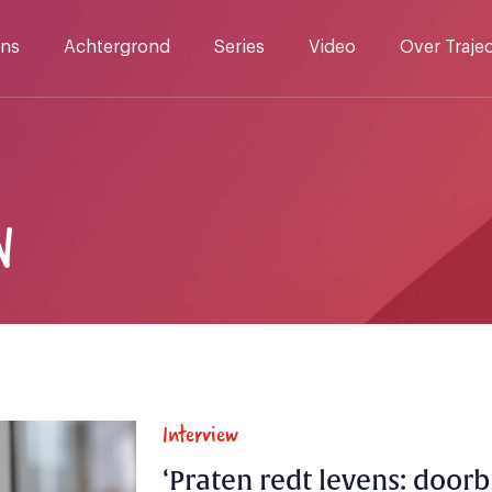
ns
Achtergrond
Series
Video
Over Traje
N
Interview
‘Praten redt levens: door