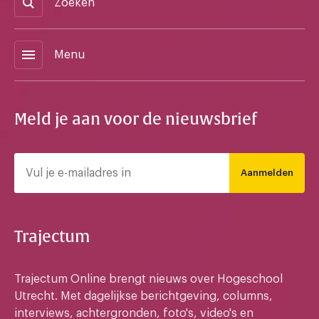
Zoeken
menu
Menu
Meld je aan voor de nieuwsbrief
Aanmelden
Trajectum
Trajectum Online brengt nieuws over Hogeschool
Utrecht. Met dagelijkse berichtgeving, columns,
interviews, achtergronden, foto's, video's en