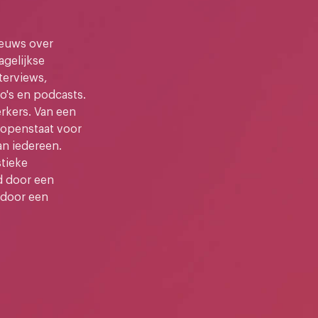
ieuws over
gelijkse
terviews,
o's en podcasts.
kers. Van een
e openstaat voor
an iedereen.
stieke
d door een
 door een