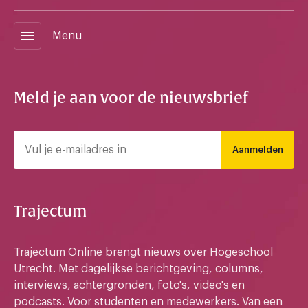
menu
Menu
Meld je aan voor de nieuwsbrief
Aanmelden
Trajectum
Trajectum Online brengt nieuws over Hogeschool
Utrecht. Met dagelijkse berichtgeving, columns,
interviews, achtergronden, foto's, video's en
podcasts. Voor studenten en medewerkers. Van een