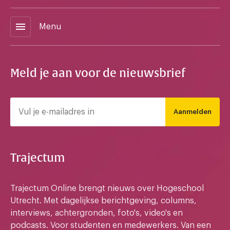
menu
Menu
Meld je aan voor de nieuwsbrief
Aanmelden
Trajectum
Trajectum Online brengt nieuws over Hogeschool
Utrecht. Met dagelijkse berichtgeving, columns,
interviews, achtergronden, foto's, video's en
podcasts. Voor studenten en medewerkers. Van een