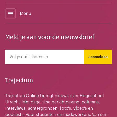
menu
Menu
Meld je aan voor de nieuwsbrief
Aanmelden
Trajectum
Trajectum Online brengt nieuws over Hogeschool
Utrecht. Met dagelijkse berichtgeving, columns,
interviews, achtergronden, foto's, video's en
podcasts. Voor studenten en medewerkers. Van een