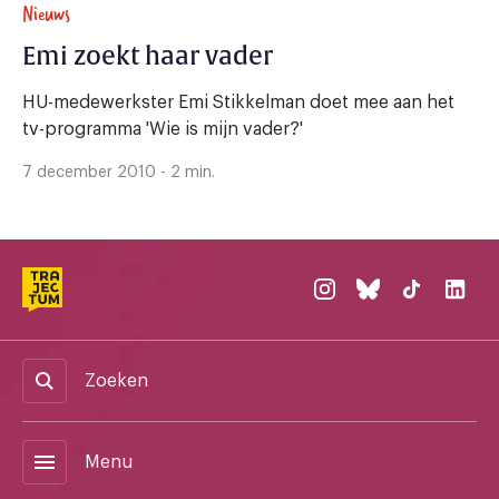
Nieuws
Emi zoekt haar vader
HU-medewerkster Emi Stikkelman doet mee aan het
tv-programma 'Wie is mijn vader?'
7 december 2010 - 2 min.
Zoeken
menu
Menu