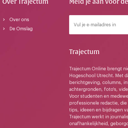
Over Trajectum
Meld je aan voor d
Over ons
De Omslag
Trajectum
Trajectum Online brengt n
Hogeschool Utrecht. Met da
berichtgeving, columns, in
achtergronden, foto's, vide
Voor studenten en medewer
professionele redactie, di
tips, ideeen en bijdragen v
Trajectum werkt in journali
onafhankelijkheid, geborg