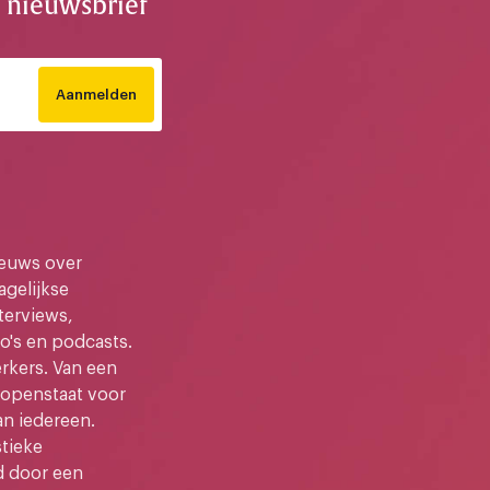
e nieuwsbrief
Aanmelden
ieuws over
gelijkse
terviews,
o's en podcasts.
kers. Van een
e openstaat voor
an iedereen.
stieke
d door een