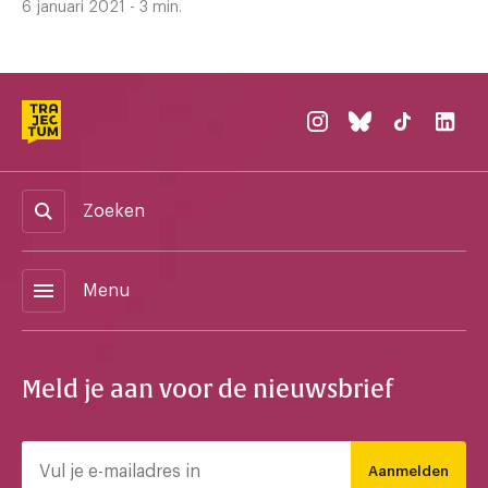
6 januari 2021 - 3 min.
Zoeken
menu
Menu
Meld je aan voor de nieuwsbrief
Aanmelden