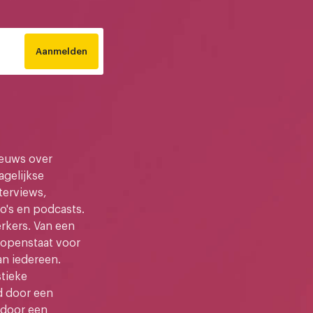
Aanmelden
ieuws over
gelijkse
terviews,
o's en podcasts.
kers. Van een
e openstaat voor
an iedereen.
stieke
d door een
 door een