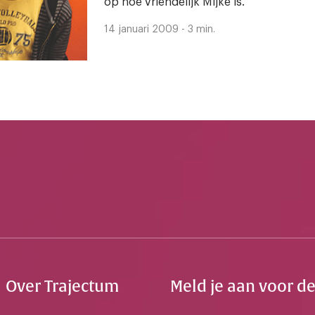
op hoe vriendelijk Mijke is.’
14 januari 2009 - 3 min.
Over Trajectum
Meld je aan voor d