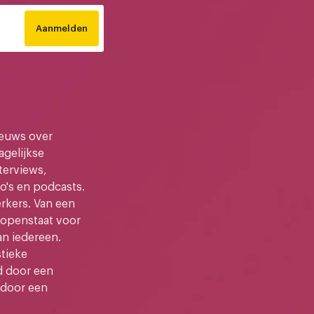
Aanmelden
ieuws over
gelijkse
terviews,
o's en podcasts.
kers. Van een
e openstaat voor
an iedereen.
stieke
d door een
 door een