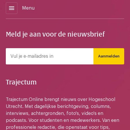
menu
Menu
Meld je aan voor de nieuwsbrief
Aanmelden
Trajectum
Trajectum Online brengt nieuws over Hogeschool
Utrecht. Met dagelijkse berichtgeving, columns,
interviews, achtergronden, foto's, video's en
podcasts. Voor studenten en medewerkers. Van een
professionele redactie, die openstaat voor tips,