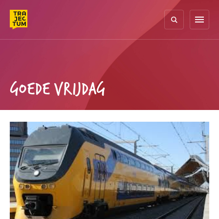
Skip
to
menu
content
GOEDE VRIJDAG