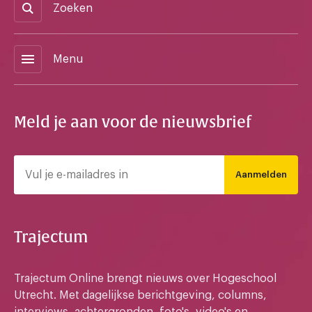
Zoeken
menu
Menu
Meld je aan voor de nieuwsbrief
Aanmelden
Trajectum
Trajectum Online brengt nieuws over Hogeschool
Utrecht. Met dagelijkse berichtgeving, columns,
interviews, achtergronden, foto's, video's en