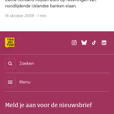
kleine honderd miljoen euro op rekeningen van
noodlijdende IJslandse banken staan.
16 oktober 2008 - 1 min.
Zoeken
menu
Menu
Meld je aan voor de nieuwsbrief