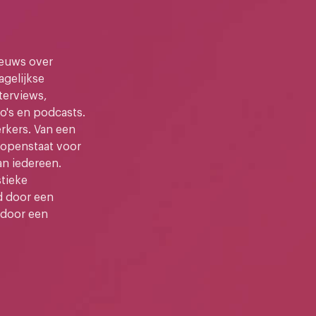
ieuws over
gelijkse
terviews,
o's en podcasts.
kers. Van een
e openstaat voor
an iedereen.
stieke
d door een
 door een