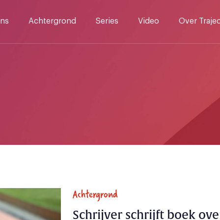
ns
Achtergrond
Series
Video
Over Traje
Achtergrond
Schrijver schrijft boek ov