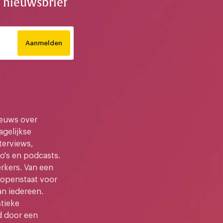
e nieuwsbrief
Aanmelden
ieuws over
gelijkse
terviews,
o's en podcasts.
kers. Van een
e openstaat voor
an iedereen.
stieke
d door een