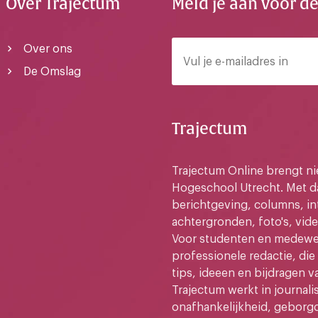
Over Trajectum
Meld je aan voor d
Over ons
De Omslag
Trajectum
Trajectum Online brengt n
Hogeschool Utrecht. Met da
berichtgeving, columns, in
achtergronden, foto's, vide
Voor studenten en medewer
professionele redactie, di
tips, ideeen en bijdragen v
Trajectum werkt in journali
onafhankelijkheid, geborg