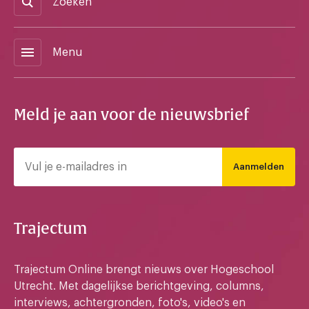
Zoeken
menu
Menu
Meld je aan voor de nieuwsbrief
Aanmelden
Trajectum
Trajectum Online brengt nieuws over Hogeschool
Utrecht. Met dagelijkse berichtgeving, columns,
interviews, achtergronden, foto's, video's en