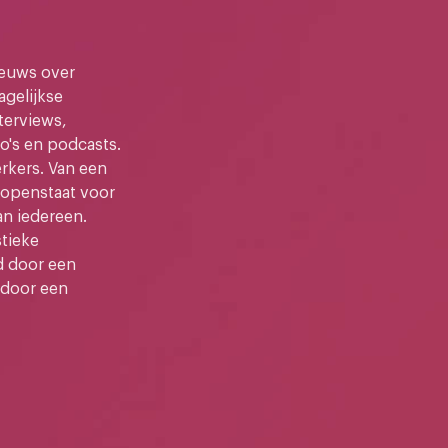
ieuws over
gelijkse
terviews,
o's en podcasts.
kers. Van een
e openstaat voor
an iedereen.
stieke
d door een
 door een