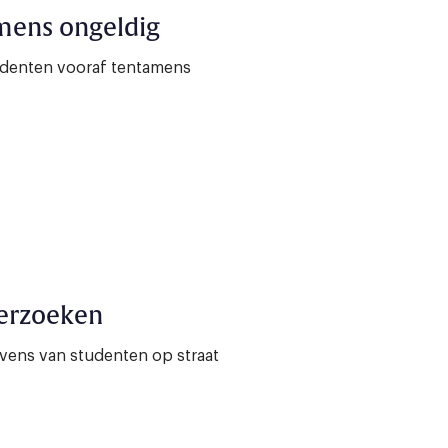
amens ongeldig
udenten vooraf tentamens
derzoeken
vens van studenten op straat