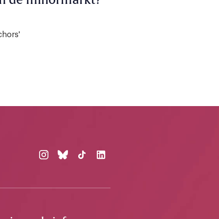
an de minormarkt?
chors'