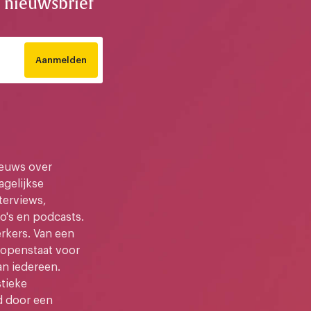
e nieuwsbrief
Aanmelden
ieuws over
gelijkse
terviews,
o's en podcasts.
kers. Van een
e openstaat voor
an iedereen.
stieke
d door een