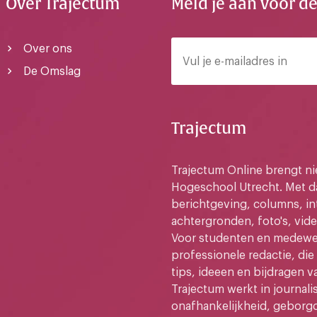
Over Trajectum
Meld je aan voor d
Over ons
De Omslag
Trajectum
Trajectum Online brengt n
Hogeschool Utrecht. Met da
berichtgeving, columns, in
achtergronden, foto's, vide
Voor studenten en medewer
professionele redactie, di
tips, ideeen en bijdragen v
Trajectum werkt in journali
onafhankelijkheid, geborg