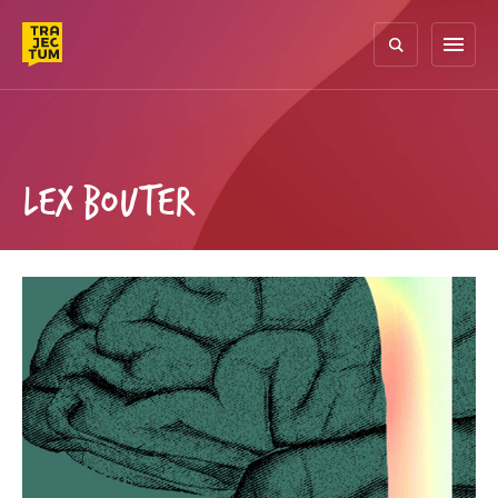
Skip
to
menu
content
LEX BOUTER