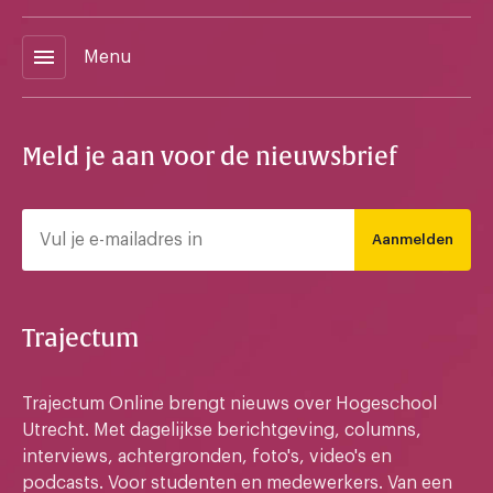
menu
Menu
Meld je aan voor de nieuwsbrief
Aanmelden
Trajectum
Trajectum Online brengt nieuws over Hogeschool
Utrecht. Met dagelijkse berichtgeving, columns,
interviews, achtergronden, foto's, video's en
podcasts. Voor studenten en medewerkers. Van een