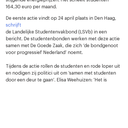
164,30 euro per maand.
De eerste actie vindt op 24 april plaats in Den Haag,
schrijft
de Landelijke Studentenvakbond (LSVb) in een
bericht. De studentenbonden werken met deze actie
samen met De Goede Zaak, die zich ‘de bondgenoot
voor progressief Nederland’ noemt.
Tijdens de actie rollen de studenten en rode loper uit
en nodigen zij politici uit om ‘samen met studenten
door een deur te gaan’. Elisa Weehuizen: ‘Het is
onvoorstelbaar dat de beurs omlaag gaat.
Boodschappen zijn nog steeds duur en de huren zijn
hoger dan ooit.’
2 jaar geleden