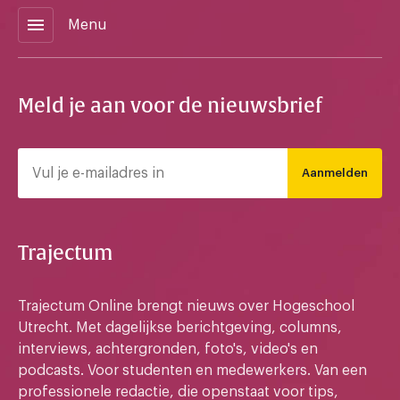
menu
Menu
Meld je aan voor de nieuwsbrief
Aanmelden
Trajectum
Trajectum Online brengt nieuws over Hogeschool
Utrecht. Met dagelijkse berichtgeving, columns,
interviews, achtergronden, foto's, video's en
podcasts. Voor studenten en medewerkers. Van een
professionele redactie, die openstaat voor tips,