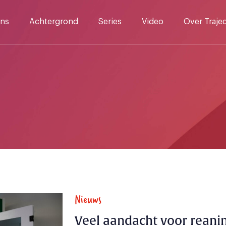
ns
Achtergrond
Series
Video
Over Traje
Nieuws
Veel aandacht voor reani