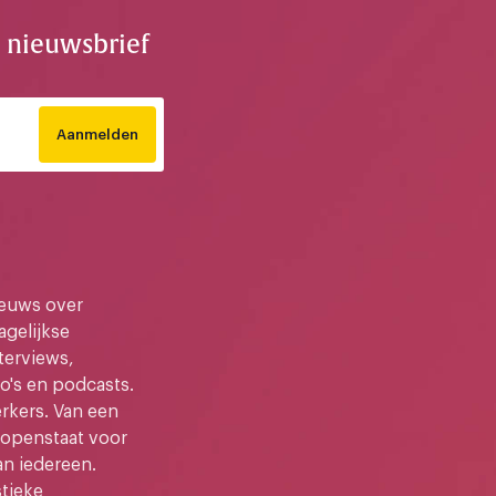
e nieuwsbrief
Aanmelden
ieuws over
gelijkse
terviews,
o's en podcasts.
kers. Van een
e openstaat voor
an iedereen.
stieke