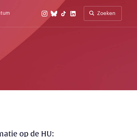
ctum
Zoeken
matie op de HU: