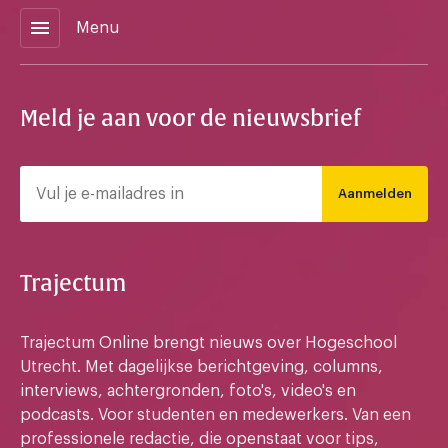
menu
Menu
Meld je aan voor de nieuwsbrief
Aanmelden
Trajectum
Trajectum Online brengt nieuws over Hogeschool
Utrecht. Met dagelijkse berichtgeving, columns,
interviews, achtergronden, foto's, video's en
podcasts. Voor studenten en medewerkers. Van een
professionele redactie, die openstaat voor tips,