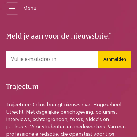
menu
Menu
Meld je aan voor de nieuwsbrief
Aanmelden
Trajectum
Trajectum Online brengt nieuws over Hogeschool
Utrecht. Met dagelijkse berichtgeving, columns,
interviews, achtergronden, foto's, video's en
podcasts. Voor studenten en medewerkers. Van een
professionele redactie, die openstaat voor tips,