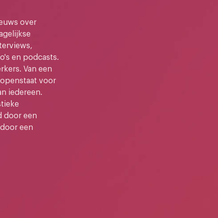
ieuws over
gelijkse
terviews,
o's en podcasts.
kers. Van een
e openstaat voor
an iedereen.
stieke
d door een
 door een