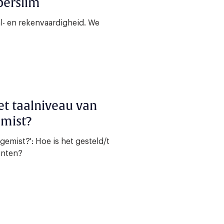
perslim
aal- en rekenvaardigheid. We
et taalniveau van
emist?
gemist?': Hoe is het gesteld/t
enten?