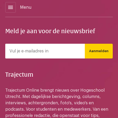
menu
Menu
Meld je aan voor de nieuwsbrief
Aanmelden
Trajectum
Trajectum Online brengt nieuws over Hogeschool
Utrecht. Met dagelijkse berichtgeving, columns,
interviews, achtergronden, foto's, video's en
podcasts. Voor studenten en medewerkers. Van een
professionele redactie, die openstaat voor tips,