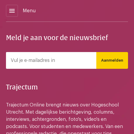
menu
Menu
Meld je aan voor de nieuwsbrief
Aanmelden
Trajectum
Trajectum Online brengt nieuws over Hogeschool
Utrecht. Met dagelijkse berichtgeving, columns,
interviews, achtergronden, foto's, video's en
podcasts. Voor studenten en medewerkers. Van een
professionele redactie, die openstaat voor tips,