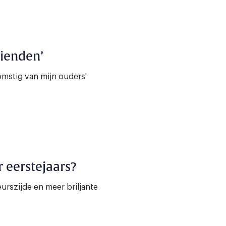
rienden’
komstig van mijn ouders'
r eerstejaars?
eurszijde en meer briljante