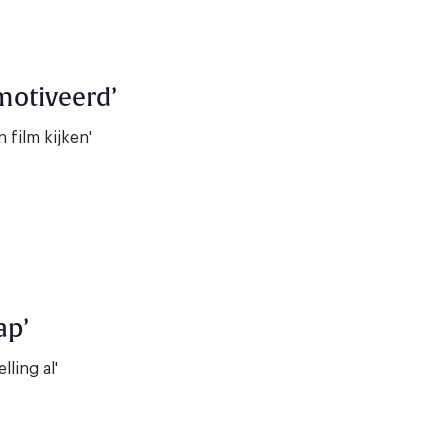
motiveerd’
 film kijken'
ap’
ling al'