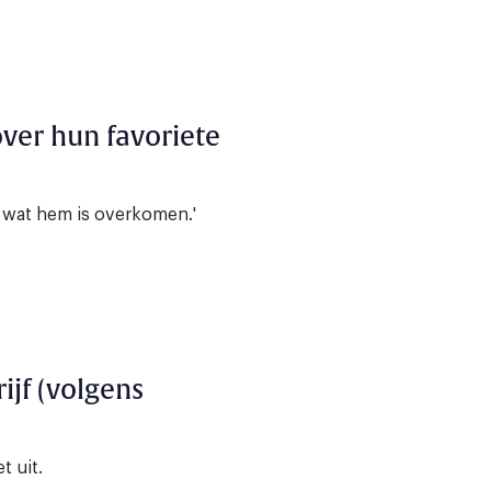
over hun favoriete
s wat hem is overkomen.'
ijf (volgens
 uit.