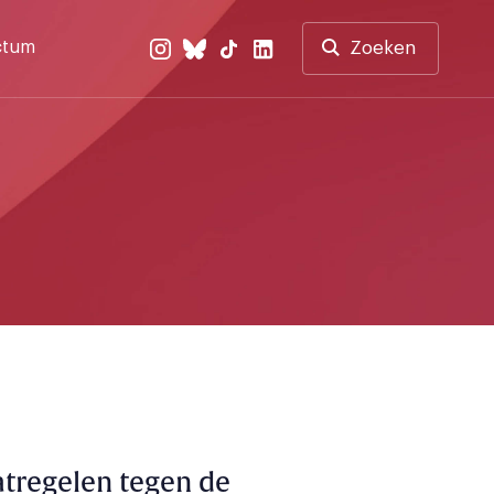
ctum
Zoeken
tregelen tegen de