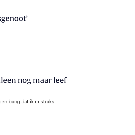
sgenoot’
alleen nog maar leef
en bang dat ik er straks