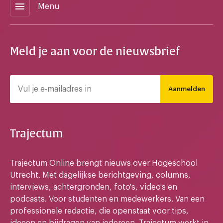
menu
Menu
Meld je aan voor de nieuwsbrief
Aanmelden
Trajectum
Trajectum Online brengt nieuws over Hogeschool
Utrecht. Met dagelijkse berichtgeving, columns,
interviews, achtergronden, foto's, video's en
podcasts. Voor studenten en medewerkers. Van een
professionele redactie, die openstaat voor tips,
ideeen en bijdragen van iedereen. Trajectum werkt in