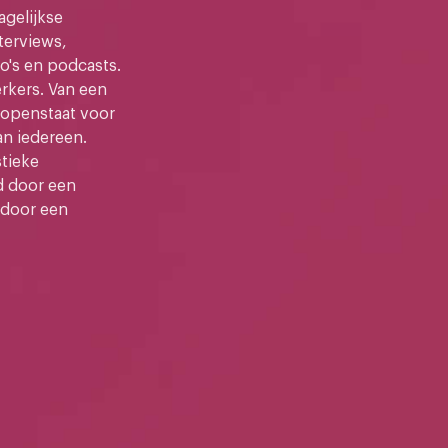
gelijkse
terviews,
o's en podcasts.
kers. Van een
e openstaat voor
an iedereen.
stieke
d door een
 door een