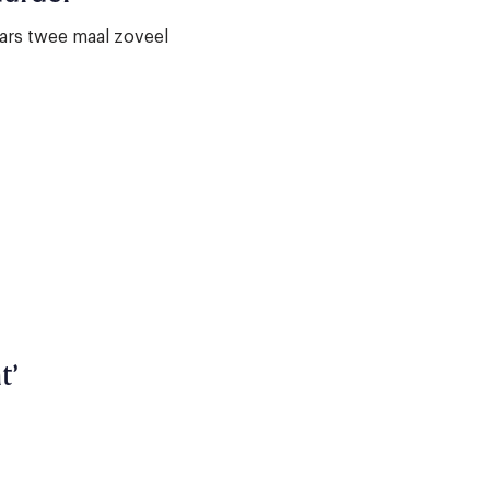
aars twee maal zoveel
t’