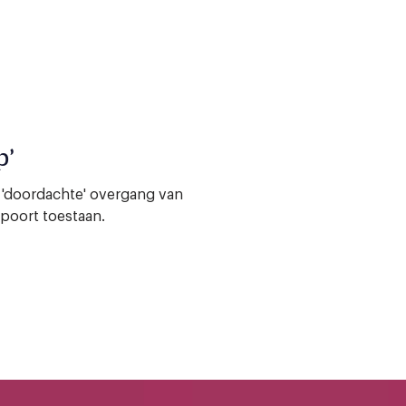
p’
is 'doordachte' overgang van
 poort toestaan.