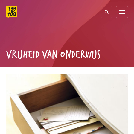
Skip
to
menu
content
VRIJHEID VAN ONDERWIJS