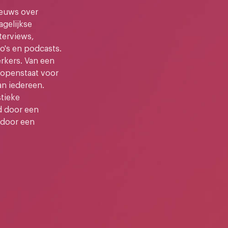
ieuws over
gelijkse
terviews,
o's en podcasts.
kers. Van een
e openstaat voor
an iedereen.
stieke
d door een
 door een