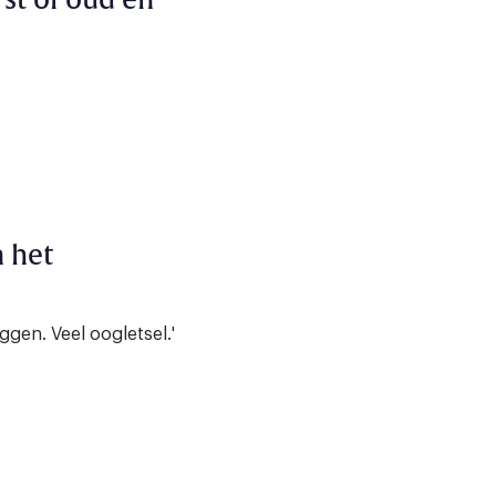
st of oud en
 het
iggen. Veel oogletsel.'