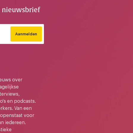
e nieuwsbrief
Aanmelden
ieuws over
gelijkse
terviews,
o's en podcasts.
kers. Van een
e openstaat voor
an iedereen.
stieke