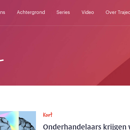
ns
Achtergrond
Series
Video
Over Traje
T
Kort
Onderhandelaars krijgen 