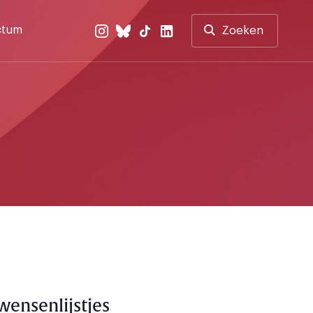
ctum
Zoeken
wensenlijstjes