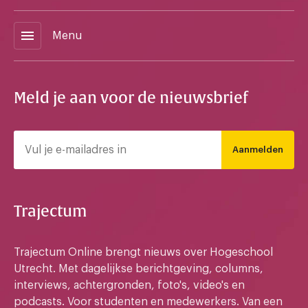
menu
Menu
Meld je aan voor de nieuwsbrief
Aanmelden
Trajectum
Trajectum Online brengt nieuws over Hogeschool
Utrecht. Met dagelijkse berichtgeving, columns,
interviews, achtergronden, foto's, video's en
podcasts. Voor studenten en medewerkers. Van een