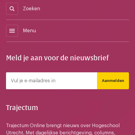
Zoeken
menu
Menu
Meld je aan voor de nieuwsbrief
Aanmelden
Trajectum
Trajectum Online brengt nieuws over Hogeschool
Utrecht. Met dagelijkse berichtgeving, columns,