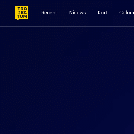
Skip
to
Recent
Nieuws
Kort
Colum
content