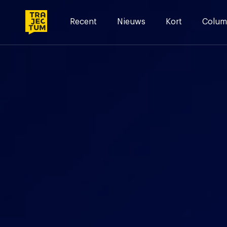
Skip
to
Recent
Nieuws
Kort
Colum
content