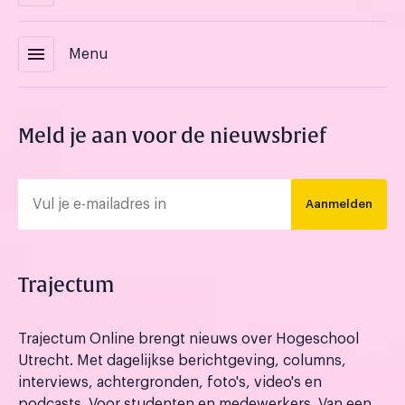
menu
Menu
Meld je aan voor de nieuwsbrief
Aanmelden
Trajectum
Trajectum Online brengt nieuws over Hogeschool
Utrecht. Met dagelijkse berichtgeving, columns,
interviews, achtergronden, foto's, video's en
podcasts. Voor studenten en medewerkers. Van een