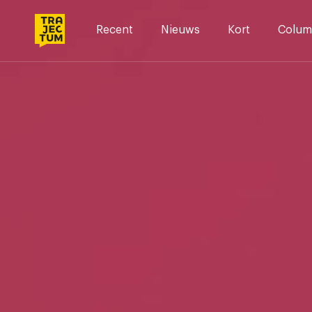
Skip
to
Recent
Nieuws
Kort
Colum
content