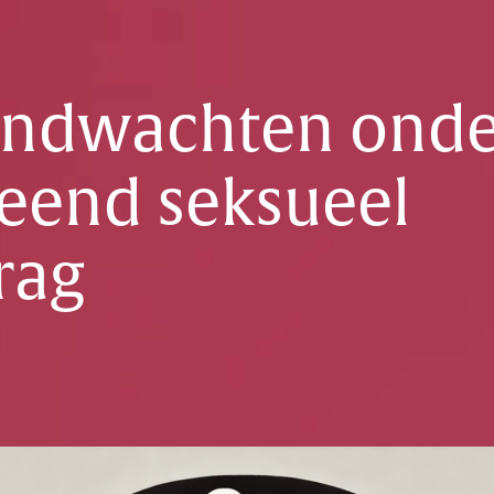
andwachten onde
eend seksueel
rag