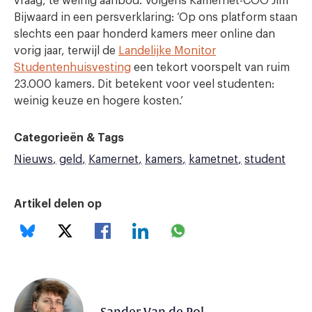
vraag, te weinig aanbod. Volgens Kamernet-COO Jim
Bijwaard in een persverklaring: ‘Op ons platform staan
slechts een paar honderd kamers meer online dan
vorig jaar, terwijl de
Landelijke Monitor
Studentenhuisvesting
een tekort voorspelt van ruim
23.000 kamers. Dit betekent voor veel studenten:
weinig keuze en hogere kosten.’
Categorieën & Tags
Nieuws
geld
Kamernet
kamers
kametnet
student
Artikel delen op