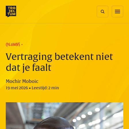
Skip
to
menu
content
COLUMNS
Vertraging betekent niet
dat je faalt
Mochir Moboic
19 mei 2026 • Leestijd: 2 min