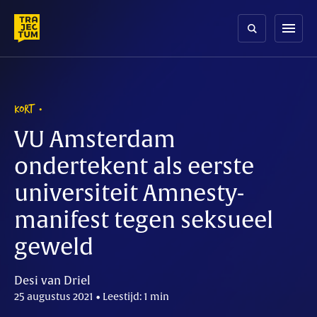
Skip
to
menu
content
KORT
VU Amsterdam
ondertekent als eerste
universiteit Amnesty-
manifest tegen seksueel
geweld
Desi van Driel
25 augustus 2021 • Leestijd: 1 min