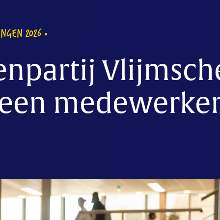
INGEN 2026
npartij Vlijmsch
r een medewerkersl