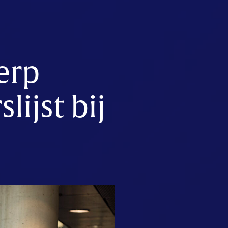
erp
ijst bij