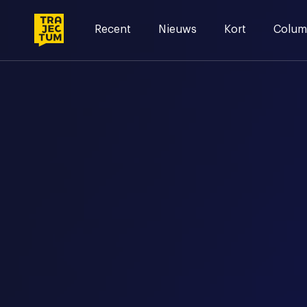
Skip
to
Recent
Nieuws
Kort
Colum
content