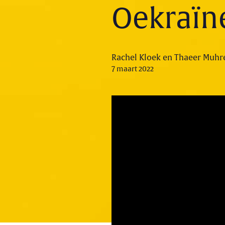
Oekraïn
Rachel Kloek en Thaeer Muhr
7 maart 2022